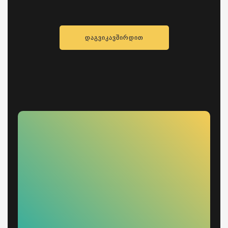
ᲓᲐᲒᲕᲘᲙᲐᲕᲨᲘᲠᲓᲘᲗ