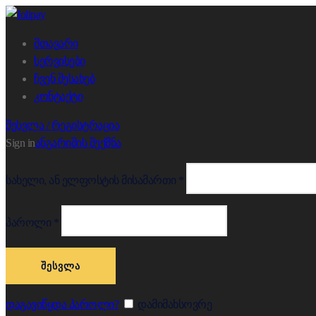
მთავარი
სერვისები
ჩვენ შესახებ
კონტაქტი
შესვლა / რეგისტრაცია
Sign in
ანგარიშის შექმნა
სახელი, ან ელფოსტის მისამართი
*
პაროლი
*
ᲨᲔᲡᲕᲚᲐ
დაგავიწყდა პაროლი?
დამიმახსოვრე