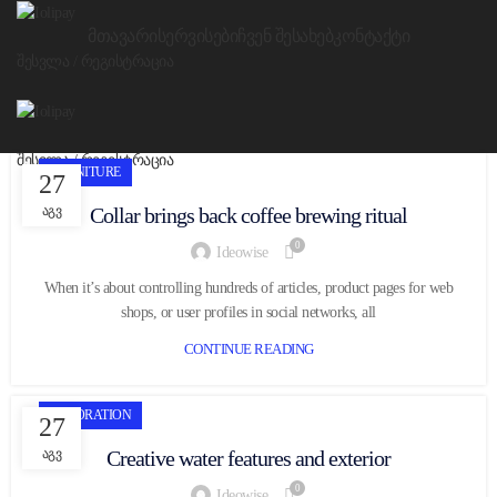
ᲛᲗᲐᲕᲐᲠᲘ
ᲡᲔᲠᲕᲘᲡᲔᲑᲘ
ᲩᲕᲔᲜ ᲨᲔᲡᲐᲮᲔᲑ
ᲙᲝᲜᲢᲐᲥᲢᲘ
შესვლა / რეგისტრაცია
შესვლა / რეგისტრაცია
FURNITURE
27
Menu
ᲐᲒᲕ
Collar brings back coffee brewing ritual
0
Ideowise
When it’s about controlling hundreds of articles, product pages for web
shops, or user profiles in social networks, all
CONTINUE READING
DECORATION
27
ᲐᲒᲕ
Creative water features and exterior
0
Ideowise