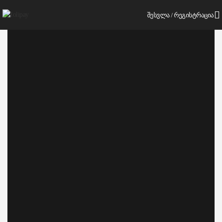
ᲨᲔᲡᲕᲚᲐ / ᲠᲔᲒᲘᲡᲢᲠᲐᲪᲘᲐ