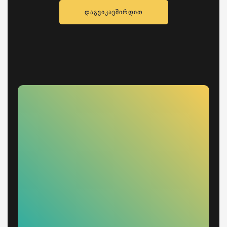
ᲓᲐᲒᲕᲘᲙᲐᲕᲨᲘᲠᲓᲘᲗ